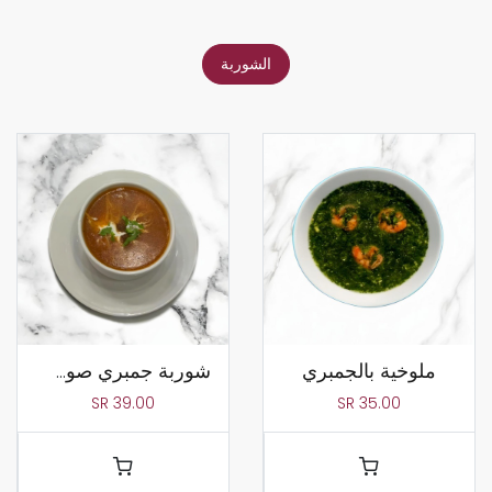
الشوربة
ملوخية بالجمبري
شوربة جمبري صوص احمر
SR
39.00
SR
35.00